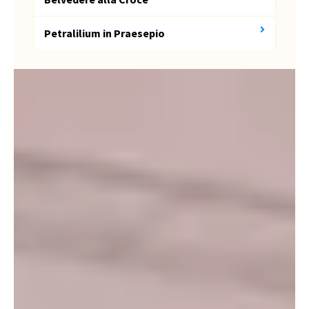
Petralilium in Praesepio