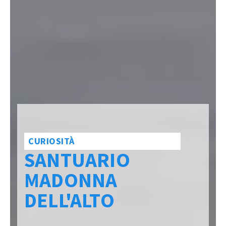
CURIOSITÀ
SANTUARIO
MADONNA
DELL'ALTO