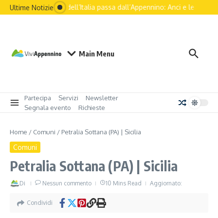
Il futuro dell’Italia passa dall’Appennino: Anci e le principal
Ultime Notizie
Main Menu
Partecipa
Servizi
Newsletter
Segnala evento
Richieste
Home
/
Comuni
/
Petralia Sottana (PA) | Sicilia
Comuni
Petralia Sottana (PA) | Sicilia
Di
Nessun commento
10 Mins Read
Aggiornato:
Condividi