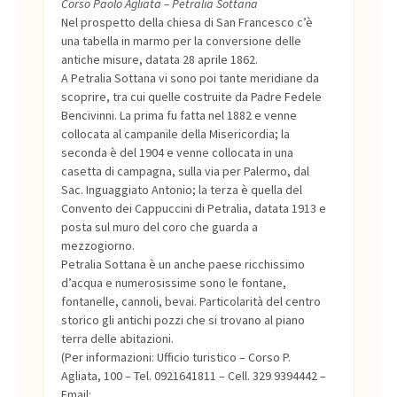
Corso Paolo Agliata – Petralia Sottana
Nel prospetto della chiesa di San Francesco c’è
una tabella in marmo per la conversione delle
antiche misure, datata 28 aprile 1862.
A Petralia Sottana vi sono poi tante meridiane da
scoprire, tra cui quelle costruite da Padre Fedele
Bencivinni. La prima fu fatta nel 1882 e venne
collocata al campanile della Misericordia; la
seconda è del 1904 e venne collocata in una
casetta di campagna, sulla via per Palermo, dal
Sac. Inguaggiato Antonio; la terza è quella del
Convento dei Cappuccini di Petralia, datata 1913 e
posta sul muro del coro che guarda a
mezzogiorno.
Petralia Sottana è un anche paese ricchissimo
d’acqua e numerosissime sono le fontane,
fontanelle, cannoli, bevai. Particolarità del centro
storico gli antichi pozzi che si trovano al piano
terra delle abitazioni.
(Per informazioni: Ufficio turistico – Corso P.
Agliata, 100 – Tel. 0921641811 – Cell. 329 9394442 –
Email: