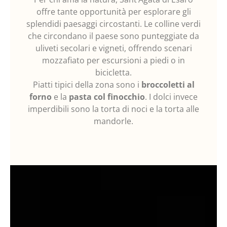
offre tante opportunità per esplorare gli
splendidi paesaggi circostanti. Le colline verdi
che circondano il paese sono punteggiate da
uliveti secolari e vigneti, offrendo scenari
mozzafiato per escursioni a piedi o in
bicicletta.
Piatti tipici della zona sono i
broccoletti al
forno
e la
pasta col finocchio
. I dolci invece
imperdibili sono la torta di noci e la torta alle
mandorle.