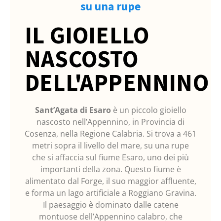
su una rupe
IL GIOIELLO
NASCOSTO
DELL'APPENNINO
Sant’Agata di Esaro
è un piccolo gioiello
nascosto nell’Appennino, in Provincia di
Cosenza, nella Regione Calabria. Si trova a 461
metri sopra il livello del mare, su una rupe
che si affaccia sul fiume Esaro, uno dei più
importanti della zona. Questo fiume è
alimentato dal Forge, il suo maggior affluente,
e forma un lago artificiale a Roggiano Gravina.
Il paesaggio è dominato dalle catene
montuose dell’Appennino calabro, che