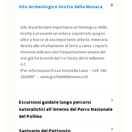
Sito Archeologico Grotta della Monaca
Sito di particolare importanza archeologica. Nella
Grotta è presente un esteso sepolcreto ipogeo
oltre a tracce di una importante attività mineraria
diretta allo sfruttamento di ferro e rame. I reperti
rinvenuti indicano una frequentazione umana del
sito già tra la metà del V e l’inizio del IV millennio
A.C.
(Per informazioni D.ssa Antonella Laino – Cell. 340
2426997 – www.grottadellamonaca.it)
Escursioni guidate lungo percorsi
naturalistici all’interno del Parco Nazionale
del Pollino
Santuario del Pettoruto