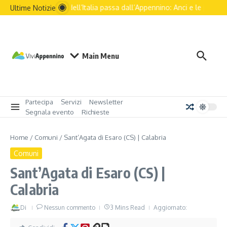
Il futuro dell’Italia passa dall’Appennino: Anci e le principal
Ultime Notizie
Main Menu
Partecipa
Servizi
Newsletter
Segnala evento
Richieste
Home
/
Comuni
/
Sant’Agata di Esaro (CS) | Calabria
Comuni
Sant’Agata di Esaro (CS) |
Calabria
Di
Nessun commento
3 Mins Read
Aggiornato: