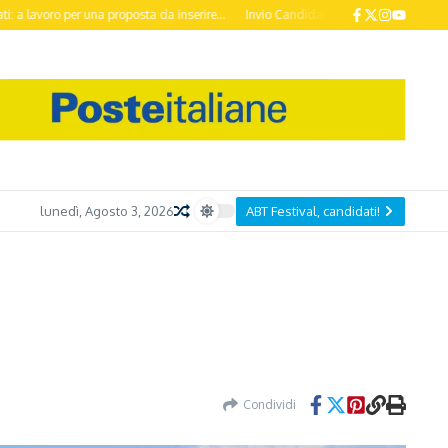
a proposta da inserire...
Invio Candidature ABT Festival 2026 entro il 20 Otto
lunedì, Agosto 3, 2026
ABT Festival, candidati!
Condividi