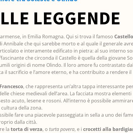
ELLE LEGGENDE
parmense, in Emilia Romagna. Qui si trova il famoso
Castello
 di Annibale che qui sarebbe morto e al quale il generale av
rticolato e interamente edificato in pietra: al suo interno 
ascinante che circonda il Castello è quella della giovane Sole
umili origini di nome Olindo. Il loro amore fu contrastato dal
il sacrificio e l’amore eterno, e ha contribuito a rendere il 
 Francesco
, che rappresenta un’altra tappa interessante per 
elle chiese medievali dell’area. La facciata mostra elementi d
 sesto acuto, lesene e rosoni. All’interno è possibile ammirar
 cultura della zona.
ossibile fare una piacevole passeggiata in sella a uno dei fa
prio dalla città.
re la
torta di verza
, o
turta povera
, e i
crocetti alla bardigi