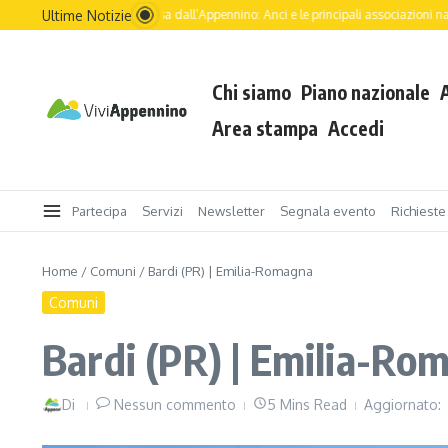
Ultime Notizie
 dell’Italia passa dall’Appennino: Anci e le principali associazioni nazionali guidano .
Chi siamo
Piano nazionale
Area stampa
Accedi
Partecipa
Servizi
Newsletter
Segnala evento
Richieste
Home
/
Comuni
/
Bardi (PR) | Emilia-Romagna
Comuni
Bardi (PR) | Emilia-Ro
Di
Nessun commento
5 Mins Read
Aggiornato: