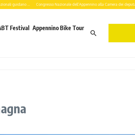
..
Congresso Nazionale dell’Appennino alla Camera dei deputati: a lavoro per un
ABT Festival
Appennino Bike Tour
magna