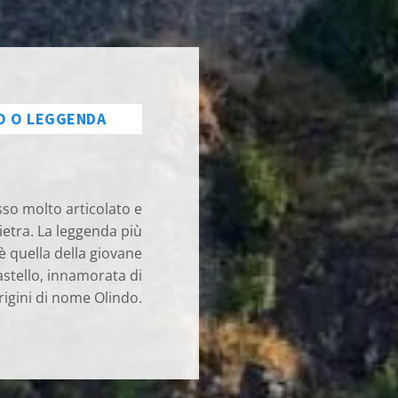
O O LEGGENDA
sso molto articolato e
ietra. La leggenda più
è quella della giovane
castello, innamorata di
origini di nome Olindo.