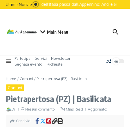
Il futuro dell’Italia passa dall’Appennino: Anci e le principa
Ultime Notizie
Main Menu
Partecipa
Servizi
Newsletter
Segnala evento
Richieste
Home
/
Comuni
/
Pietrapertosa (PZ) | Basilicata
Comuni
Pietrapertosa (PZ) | Basilicata
Di
Nessun commento
4 Mins Read
Aggiornato:
Condividi