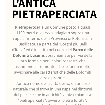
L'ANTICA
PIETRAPERCIATA
Pietrapertosa
è un Comune posto a quasi
1100 metri di altezza, adagiato sopra una
rupe all’interno della Provincia di Potenza, in
Basilicata. Fa parte dei “Borghi più Belli
d’Italia” ed è inserito nel cuore del
Parco delle
Dolomiti Lucane
, così chiamate per via della
loro forma e per i colori rossastri che
assumono al tramonto, che le fanno molto
avvicinare alle caratteristiche delle Dolomiti
vere e proprie.
L’antico nome della città deriva da un foro
naturale che si trova in una rupe nei dintorni
del paese e che in antichità veniva chiamata
“pietraperciata”, ovvero “pietra forata”.