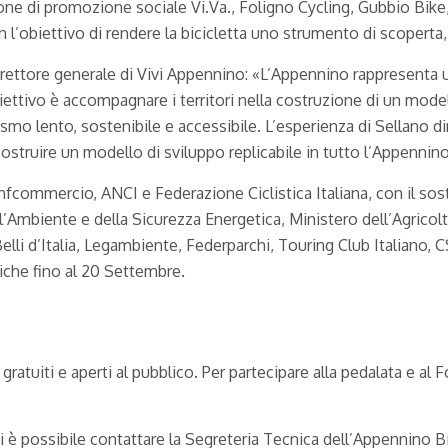
azione di promozione sociale Vi.Va., Foligno Cycling, Gubbio Bi
n l’obiettivo di rendere la bicicletta uno strumento di scoperta
 direttore generale di Vivi Appennino: «L’Appennino rappresenta 
iettivo è accompagnare i territori nella costruzione di un model
smo lento, sostenibile e accessibile. L’esperienza di Sellano 
struire un modello di sviluppo replicabile in tutto l’Appennino
fcommercio, ANCI e Federazione Ciclistica Italiana, con il sost
l’Ambiente e della Sicurezza Energetica, Ministero dell’Agricolt
elli d’Italia, Legambiente, Federparchi, Touring Club Italiano,
iche fino al 20 Settembre.
 gratuiti e aperti al pubblico. Per partecipare alla pedalata e al 
oni è possibile contattare la Segreteria Tecnica dell’Appennino