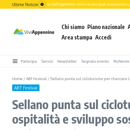
Ultime Notizie
uturo dell’Italia passa dall’Appennino: Anci e le principali associazioni nazionali gui
Chi siamo
Piano nazionale
Area stampa
Accedi
Partecipa
Servizi
Newsletter
Segnala evento
Richieste
Home
/
ABT Festival
/
Sellano punta sul cicloturismo per rilanciare la
ABT Festival
Sellano punta sul ciclot
ospitalità e sviluppo so