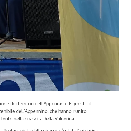
one dei territori dell’Appennino. È questo il
enibile dell’Appennino, che hanno riunito
lento nella rinascita della Valnerina.
rotagonista della giornata è stata l’iniziativa