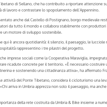
 Tibetano di Sellano, che ha contribuito a riportare attenzione su
à di lavoro e contrastare lo spopolamento dell’Appennino.
entato anche dal Castello di Postignano, borgo medievale rest
itatori da tutto il mondo e collabora stabilmente con produttori 
e un motore di sviluppo sostenibile.
che qui è ancora quotidianità: il silenzio, il paesaggio, le luccio
spitalità rappresentino i tre pilastri del progetto.
che imprese sociali come la Cooperativa Maraviglia, impegnata 
re ricadute concrete per il territorio. «È necessario costruir
alnerina e sostenendo una cittadinanza attiva», ha affermato Fr
le attività del Ponte Tibetano, considera il cicloturismo una 
o. «Chi arriva in Umbria apprezza non solo il paesaggio, ma anche
’importanza della rete costruita da Umbria & Bike insieme a nu