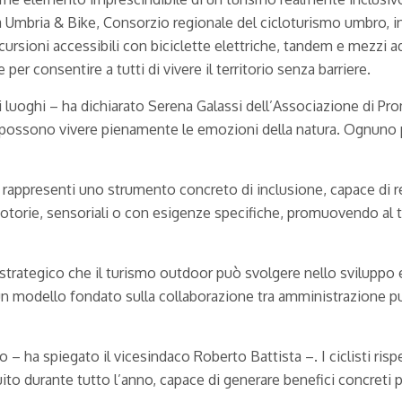
 Umbria & Bike, Consorzio regionale del cicloturismo umbro, 
cursioni accessibili con biciclette elettriche, tandem e mezzi ad
 per consentire a tutti di vivere il territorio senza barriere.
i luoghi – ha dichiarato Serena Galassi dell’Associazione di Pro
à possono vivere pienamente le emozioni della natura. Ognuno p
 rappresenti uno strumento concreto di inclusione, capace di r
 motorie, sensoriali o con esigenze specifiche, promuovendo a
 strategico che il turismo outdoor può svolgere nello sviluppo
o un modello fondato sulla collaborazione tra amministrazione p
 – ha spiegato il vicesindaco Roberto Battista –. I ciclisti risp
to durante tutto l’anno, capace di generare benefici concreti 