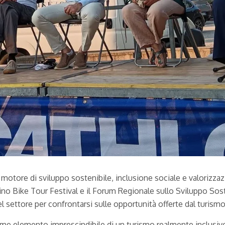
motore di sviluppo sostenibile, inclusione sociale e valorizzazi
o Bike Tour Festival e il Forum Regionale sullo Sviluppo Sost
l settore per confrontarsi sulle opportunità offerte dal turismo 
e elemento imprescindibile di un turismo realmente inclusivo. P