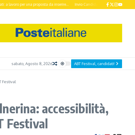
er una proposta da inserire...
Invio Candidature ABT Festival 2026 entro il 20
sabato, Agosto 8, 2026
ABT Festival, candidati!
T Festival
nerina: accessibilità,
T Festival