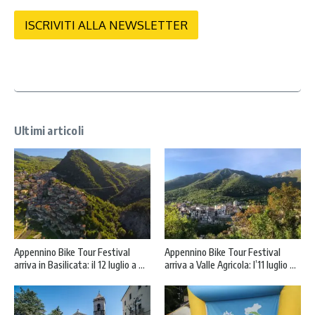
i
v
ISCRIVITI ALLA NEWSLETTER
a
c
y
*
Ultimi articoli
Appennino Bike Tour Festival
Appennino Bike Tour Festival
arriva in Basilicata: il 12 luglio a ...
arriva a Valle Agricola: l’11 luglio ...