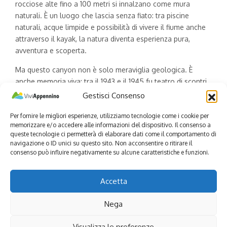
rocciose alte fino a 100 metri si innalzano come mura
naturali. È un luogo che lascia senza fiato: tra piscine
naturali, acque limpide e possibilità di vivere il fiume anche
attraverso il kayak, la natura diventa esperienza pura,
avventura e scoperta.
Ma questo canyon non è solo meraviglia geologica. È
anche memoria viva: tra il 1943 e il 1945 fu teatro di scontri
decisivi tra la Repubblica di Salò e le formazioni partigiane.
Gestisci Consenso
Una storia intensa, raccontata anche nel film
“La battaglia di
Per fornire le migliori esperienze, utilizziamo tecnologie come i cookie per
Pertuso”
, che restituisce la profondità umana di questi
memorizzare e/o accedere alle informazioni del dispositivo. Il consenso a
luoghi sospesi tra bellezza e resistenza. Borghetto di
queste tecnologie ci permetterà di elaborare dati come il comportamento di
Borbera si rivela così una destinazione totale, dove
navigazione o ID unici su questo sito. Non acconsentire o ritirare il
geologia, sport e storia si fondono in un’unica esperienza
consenso può influire negativamente su alcune caratteristiche e funzioni.
immersiva.
Accetta
© M. Roncoll – B. Salmini
Appennino Bike Tour Festival 2026: geologia,
Nega
storia e mito lungo la dorsale italiana
Visualizza le preferenze