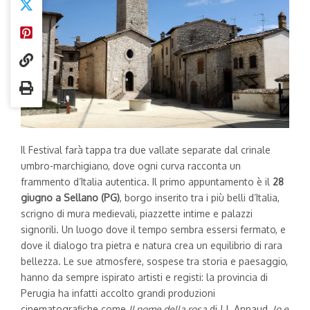
Il Festival farà tappa tra due vallate separate dal crinale
umbro-marchigiano, dove ogni curva racconta un
frammento d’Italia autentica. Il primo appuntamento è il
28
giugno a Sellano (PG)
, borgo inserito tra i più belli d’Italia,
scrigno di mura medievali, piazzette intime e palazzi
signorili. Un luogo dove il tempo sembra essersi fermato, e
dove il dialogo tra pietra e natura crea un equilibrio di rara
bellezza. Le sue atmosfere, sospese tra storia e paesaggio,
hanno da sempre ispirato artisti e registi: la provincia di
Perugia ha infatti accolto grandi produzioni
cinematografiche come
Il nome della rosa
di J.J. Annaud,
Io e