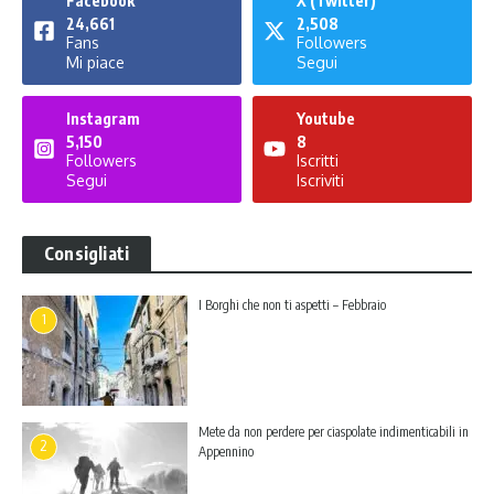
Facebook
X (Twitter)
24,661
2,508
Fans
Followers
Mi piace
Segui
Instagram
Youtube
5,150
8
Followers
Iscritti
Segui
Iscriviti
Consigliati
I Borghi che non ti aspetti – Febbraio
1
Mete da non perdere per ciaspolate indimenticabili in
2
Appennino