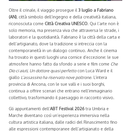
Oltre il crinale, il viaggio prosegue il
3 luglio a Fabriano
(AN)
, città simbolo dell’ingegno e della creatività italiana,
riconosciuta come
Città Creativa UNESCO
. Qui l’arte non è
solo memoria, ma presenza viva che attraversa le strade, i
laboratori e la quotidianità. Fabriano è la città della carta e
dell’artigianato, dove la tradizione si intreccia con la
contemporaneità in un dialogo continuo. Anche il cinema
ha trovato in questi luoghi una cornice d’eccezione: le sue
atmosfere hanno fatto da sfondo a serie e film come
Che
Dio ci aiuti
,
Un dottore quasi perfetto
con Luca Ward e il
giallo
L’assassino ha riservato nove poltrone
. L’intera
provincia di Ancona, con le sue valli e i suoi borghi,
continua a offrire scenari che entrano nell’immaginario
collettivo, trasformando il paesaggio in racconto visivo.
Gli appuntamenti dell’
ABT Festival 2026
tra Umbria e
Marche diventano così un’esperienza immersiva nella
cultura artistica italiana, dalle radici del Rinascimento fino
alle espressioni contemporanee dell’artigianato e della