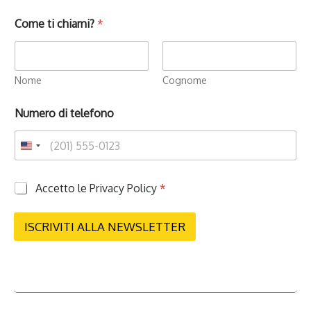
Come ti chiami?
*
Nome
Cognome
Numero di telefono
P
Accetto le
Privacy Policy
*
r
i
v
ISCRIVITI ALLA NEWSLETTER
a
c
y
*