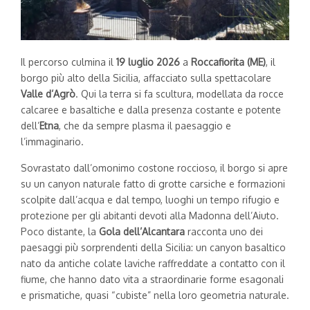
Il percorso culmina il
19 luglio 2026
a
Roccafiorita (ME)
, il
borgo più alto della Sicilia, affacciato sulla spettacolare
Valle d’Agrò
. Qui la terra si fa scultura, modellata da rocce
calcaree e basaltiche e dalla presenza costante e potente
dell’
Etna
, che da sempre plasma il paesaggio e
l’immaginario.
Sovrastato dall’omonimo costone roccioso, il borgo si apre
su un canyon naturale fatto di grotte carsiche e formazioni
scolpite dall’acqua e dal tempo, luoghi un tempo rifugio e
protezione per gli abitanti devoti alla Madonna dell’Aiuto.
Poco distante, la
Gola dell’Alcantara
racconta uno dei
paesaggi più sorprendenti della Sicilia: un canyon basaltico
nato da antiche colate laviche raffreddate a contatto con il
fiume, che hanno dato vita a straordinarie forme esagonali
e prismatiche, quasi “cubiste” nella loro geometria naturale.