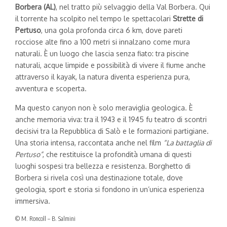
Borbera (AL)
, nel tratto più selvaggio della Val Borbera. Qui
il torrente ha scolpito nel tempo le spettacolari
Strette di
Pertuso
, una gola profonda circa 6 km, dove pareti
rocciose alte fino a 100 metri si innalzano come mura
naturali. È un luogo che lascia senza fiato: tra piscine
naturali, acque limpide e possibilità di vivere il fiume anche
attraverso il kayak, la natura diventa esperienza pura,
avventura e scoperta.
Ma questo canyon non è solo meraviglia geologica. È
anche memoria viva: tra il 1943 e il 1945 fu teatro di scontri
decisivi tra la Repubblica di Salò e le formazioni partigiane.
Una storia intensa, raccontata anche nel film
“La battaglia di
Pertuso”
, che restituisce la profondità umana di questi
luoghi sospesi tra bellezza e resistenza. Borghetto di
Borbera si rivela così una destinazione totale, dove
geologia, sport e storia si fondono in un’unica esperienza
immersiva.
© M. Roncoll – B. Salmini