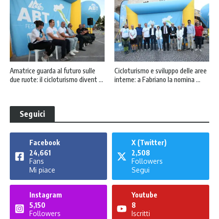
Amatrice guarda al futuro sulle
Cicloturismo e sviluppo delle aree
due ruote: il cicloturismo divent ...
interne: a Fabriano la nomina ...
Seguici
Facebook
X (Twitter)
24,661
2,508
Fans
Followers
Mi piace
Segui
Instagram
Youtube
5,150
8
Followers
Iscritti