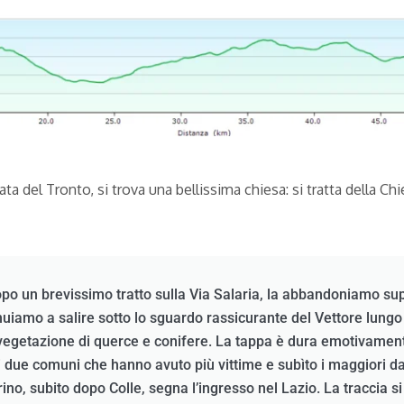
a del Tronto, si trova una bellissima chiesa: si tratta della Ch
opo un brevissimo tratto sulla Via Salaria, la abbandoniamo s
nuiamo a salire sotto lo sguardo rassicurante del Vettore lungo
a vegetazione di querce e conifere. La tappa è dura emotivamen
 due comuni che hanno avuto più vittime e subìto i maggiori dan
arino, subito dopo Colle, segna l’ingresso nel Lazio. La traccia s