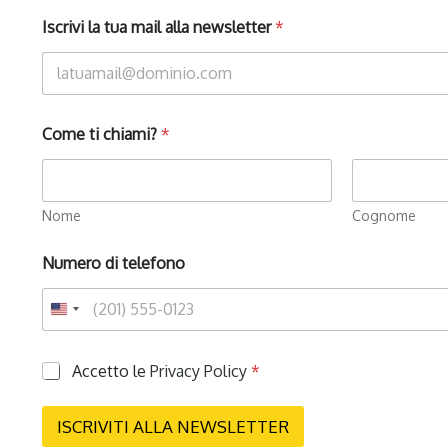
Iscrivi la tua mail alla newsletter
*
Come ti chiami?
*
Nome
Cognome
Numero di telefono
P
Accetto le
Privacy Policy
*
r
i
v
ISCRIVITI ALLA NEWSLETTER
a