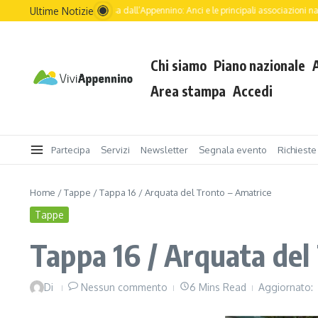
Ultime Notizie
 futuro dell’Italia passa dall’Appennino: Anci e le principali associazioni nazionali g
Chi siamo
Piano nazionale
Area stampa
Accedi
Partecipa
Servizi
Newsletter
Segnala evento
Richieste
Home
/
Tappe
/
Tappa 16 / Arquata del Tronto – Amatrice
Tappe
Tappa 16 / Arquata del
Di
Nessun commento
6 Mins Read
Aggiornato: