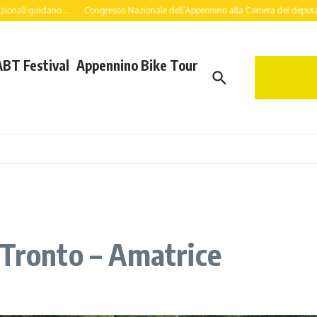
uidano ...
Congresso Nazionale dell’Appennino alla Camera dei deputati: a lavoro
ABT Festival
Appennino Bike Tour
 Tronto – Amatrice