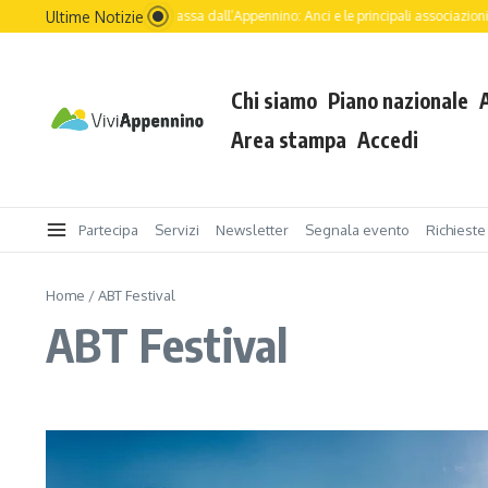
Salta al contenuto
Ultime Notizie
Il futuro dell’Italia passa dall’Appennino: Anci e le principali associazioni nazi
Chi siamo
Piano nazionale
Area stampa
Accedi
Partecipa
Servizi
Newsletter
Segnala evento
Richieste
Home
/
ABT Festival
ABT Festival