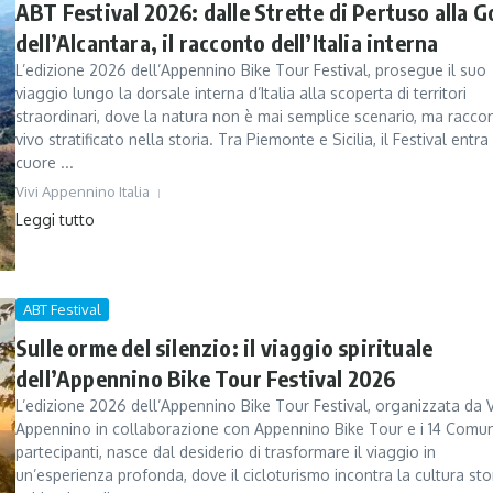
ABT Festival 2026: dalle Strette di Pertuso alla G
dell’Alcantara, il racconto dell’Italia interna
L’edizione 2026 dell’Appennino Bike Tour Festival, prosegue il suo
viaggio lungo la dorsale interna d’Italia alla scoperta di territori
straordinari, dove la natura non è mai semplice scenario, ma racco
vivo stratificato nella storia. Tra Piemonte e Sicilia, il Festival entra
cuore ...
Vivi Appennino Italia
Leggi tutto
ABT Festival
Sulle orme del silenzio: il viaggio spirituale
dell’Appennino Bike Tour Festival 2026
L’edizione 2026 dell’Appennino Bike Tour Festival, organizzata da V
Appennino in collaborazione con Appennino Bike Tour e i 14 Comun
partecipanti, nasce dal desiderio di trasformare il viaggio in
un’esperienza profonda, dove il cicloturismo incontra la cultura sto