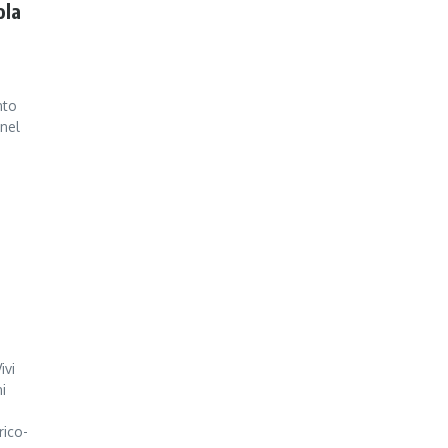
ola
nto
 nel
ivi
i
rico-