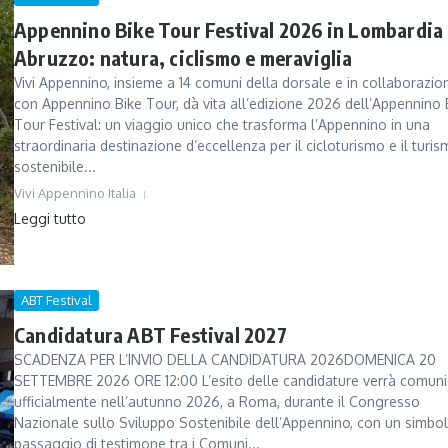
Appennino Bike Tour Festival 2026 in Lombardia
Abruzzo: natura, ciclismo e meraviglia
Vivi Appennino, insieme a 14 comuni della dorsale e in collaborazio
con Appennino Bike Tour, dà vita all’edizione 2026 dell’Appennino 
Tour Festival: un viaggio unico che trasforma l’Appennino in una
straordinaria destinazione d’eccellenza per il cicloturismo e il turi
sostenibile...
Vivi Appennino Italia
Leggi tutto
ABT Festival
Candidatura ABT Festival 2027
SCADENZA PER L’INVIO DELLA CANDIDATURA 2026DOMENICA 20
SETTEMBRE 2026 ORE 12:00 L’esito delle candidature verrà comun
ufficialmente nell’autunno 2026, a Roma, durante il Congresso
Nazionale sullo Sviluppo Sostenibile dell’Appennino, con un simbol
passaggio di testimone tra i Comuni...