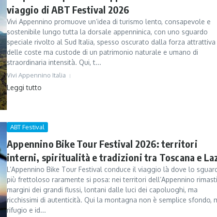
viaggio di ABT Festival 2026
Vivi Appennino promuove un’idea di turismo lento, consapevole e
sostenibile lungo tutta la dorsale appenninica, con uno sguardo
speciale rivolto al Sud Italia, spesso oscurato dalla forza attrattiva
delle coste ma custode di un patrimonio naturale e umano di
straordinaria intensità. Qui, t...
Vivi Appennino Italia
Leggi tutto
ABT Festival
Appennino Bike Tour Festival 2026: territori
interni, spiritualità e tradizioni tra Toscana e La
L’Appennino Bike Tour Festival conduce il viaggio là dove lo sguar
più frettoloso raramente si posa: nei territori dell’Appennino rimasti
margini dei grandi flussi, lontani dalle luci dei capoluoghi, ma
ricchissimi di autenticità. Qui la montagna non è semplice sfondo,
rifugio e id...