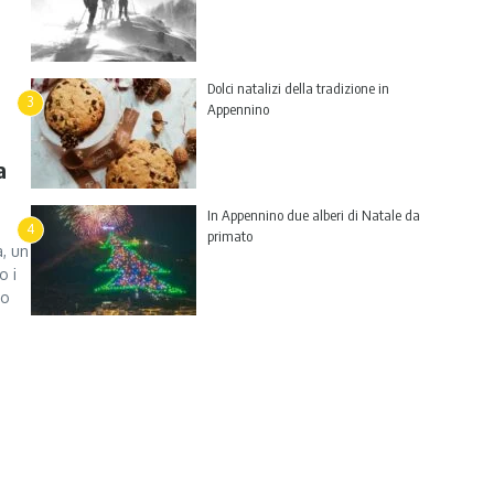
Dolci natalizi della tradizione in
3
Appennino
a
In Appennino due alberi di Natale da
4
primato
a, un
o i
no