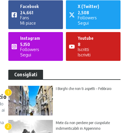
Facebook
X (Twitter)
24,661
2,508
Fans
Followers
Mi piace
Segui
Instagram
Youtube
5,150
8
Followers
Iscritti
Segui
Iscriviti
Consigliati
I Borghi che non ti aspetti – Febbraio
1
zio
do
 ai
 ma
Mete da non perdere per ciaspolate
2
indimenticabili in Appennino