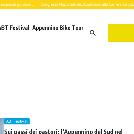
onali guidano ...
Congresso Nazionale dell’Appennino alla Camera dei deputati: a 
ABT Festival
Appennino Bike Tour
ABT Festival
Sui passi dei pastori: l’Appennino del Sud nel