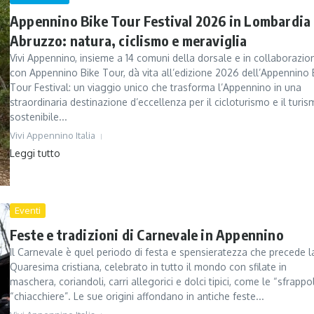
Appennino Bike Tour Festival 2026 in Lombardia
Abruzzo: natura, ciclismo e meraviglia
Vivi Appennino, insieme a 14 comuni della dorsale e in collaborazio
con Appennino Bike Tour, dà vita all’edizione 2026 dell’Appennino 
Tour Festival: un viaggio unico che trasforma l’Appennino in una
straordinaria destinazione d’eccellenza per il cicloturismo e il turi
sostenibile...
Vivi Appennino Italia
Leggi tutto
Eventi
Feste e tradizioni di Carnevale in Appennino
Il Carnevale è quel periodo di festa e spensieratezza che precede l
Quaresima cristiana, celebrato in tutto il mondo con sfilate in
maschera, coriandoli, carri allegorici e dolci tipici, come le “sfrappo
“chiacchiere”. Le sue origini affondano in antiche feste...