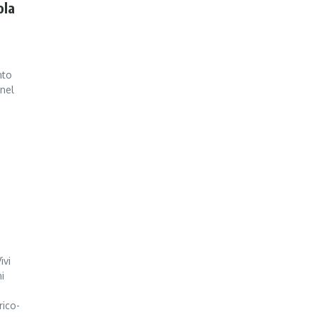
ola
nto
 nel
ivi
i
rico-