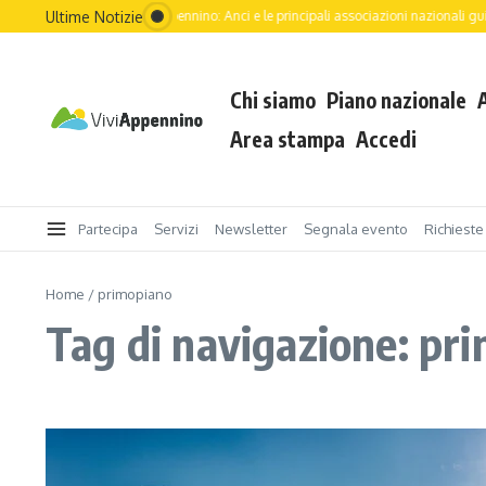
Salta al contenuto
Ultime Notizie
 dell’Italia passa dall’Appennino: Anci e le principali associazioni nazionali guidano .
Chi siamo
Piano nazionale
Area stampa
Accedi
Partecipa
Servizi
Newsletter
Segnala evento
Richieste
Home
/
primopiano
Tag di navigazione: pr