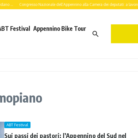
..
Congresso Nazionale dell’Appennino alla Camera dei deputati: a lavoro per un
ABT Festival
Appennino Bike Tour
imopiano
ABT Festival
Sui passi dei pastori: l’Appennino del Sud nel