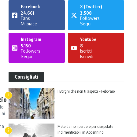
Facebook
X (Twitter)
24,661
2,508
Fans
Followers
Mi piace
Segui
Instagram
Youtube
5,150
8
Followers
Iscritti
Segui
Iscriviti
Consigliati
I Borghi che non ti aspetti – Febbraio
1
zio
do
 ai
 ma
Mete da non perdere per ciaspolate
2
indimenticabili in Appennino