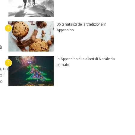
Dolci natalizi della tradizione in
3
Appennino
a
In Appennino due alberi di Natale da
4
primato
a, un
o i
no