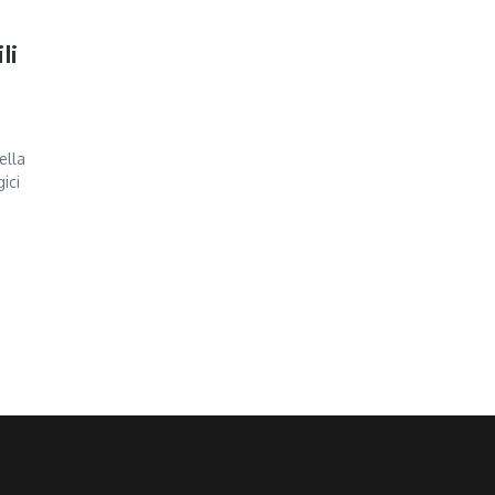
li
ella
ici