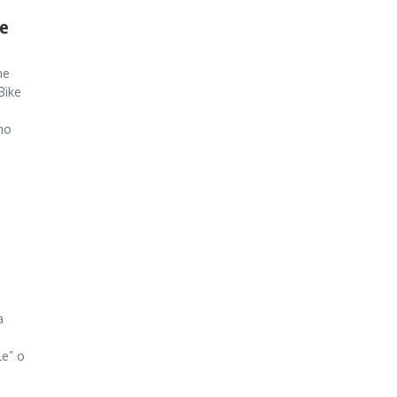
 e
ne
Bike
smo
a
le” o