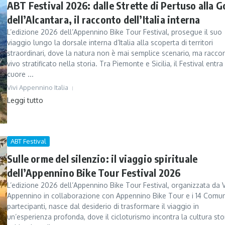
ABT Festival 2026: dalle Strette di Pertuso alla G
dell’Alcantara, il racconto dell’Italia interna
L’edizione 2026 dell’Appennino Bike Tour Festival, prosegue il suo
viaggio lungo la dorsale interna d’Italia alla scoperta di territori
straordinari, dove la natura non è mai semplice scenario, ma racco
vivo stratificato nella storia. Tra Piemonte e Sicilia, il Festival entra
cuore ...
Vivi Appennino Italia
Leggi tutto
ABT Festival
Sulle orme del silenzio: il viaggio spirituale
dell’Appennino Bike Tour Festival 2026
L’edizione 2026 dell’Appennino Bike Tour Festival, organizzata da V
Appennino in collaborazione con Appennino Bike Tour e i 14 Comun
partecipanti, nasce dal desiderio di trasformare il viaggio in
un’esperienza profonda, dove il cicloturismo incontra la cultura sto