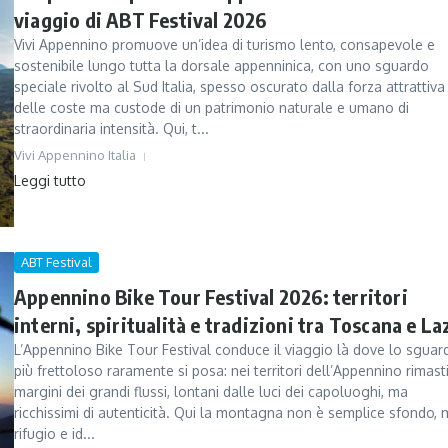
viaggio di ABT Festival 2026
Vivi Appennino promuove un’idea di turismo lento, consapevole e
sostenibile lungo tutta la dorsale appenninica, con uno sguardo
speciale rivolto al Sud Italia, spesso oscurato dalla forza attrattiva
delle coste ma custode di un patrimonio naturale e umano di
straordinaria intensità. Qui, t...
Vivi Appennino Italia
Leggi tutto
ABT Festival
Appennino Bike Tour Festival 2026: territori
interni, spiritualità e tradizioni tra Toscana e La
L’Appennino Bike Tour Festival conduce il viaggio là dove lo sguar
più frettoloso raramente si posa: nei territori dell’Appennino rimasti
margini dei grandi flussi, lontani dalle luci dei capoluoghi, ma
ricchissimi di autenticità. Qui la montagna non è semplice sfondo,
rifugio e id...