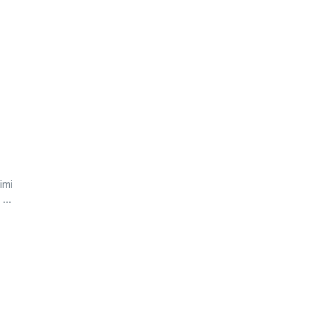
imi
...